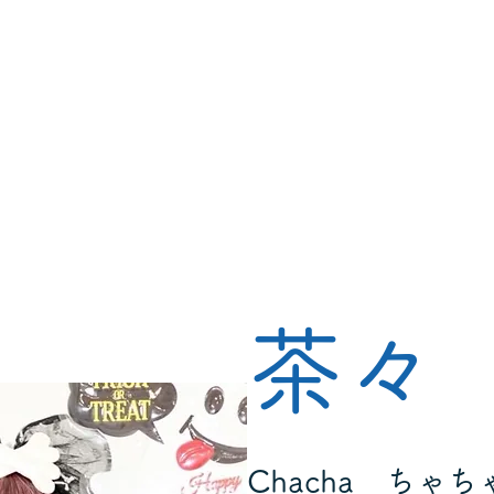
茶々
​Chacha ちゃち