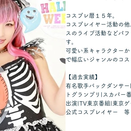
コスプレ暦１５年。
コスプレイヤー活動の他
スのライブ活動などパフ
す。
可愛い系キャラクターか
で幅広いジャンルのコス
【過去実績】
有名歌手バックダンサー
トグランプリ|スカパー番
出演|TV東京番組|東京ゲー
公式コスプレイヤー 等